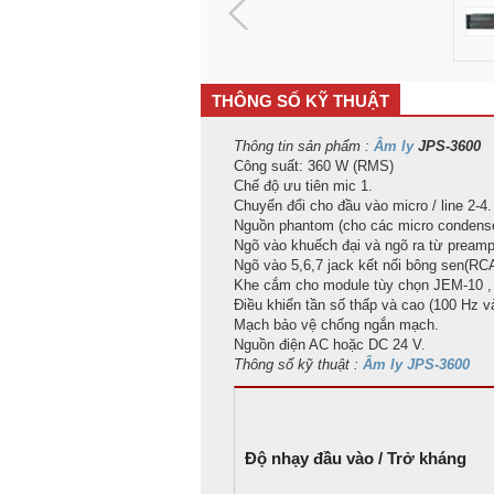
THÔNG SỐ KỸ THUẬT
Thông tin sản phẩm :
Âm ly
JPS-3600
Công suất: 360 W (RMS)
Chế độ ưu tiên mic 1.
Chuyển đổi cho đầu vào micro / line 2-4.
Nguồn phantom (cho các micro condense
Ngõ vào khuếch đại và ngõ ra từ preampl
Ngõ vào 5,6,7 jack kết nối bông sen(RCA
Khe cắm cho module tùy chọn JEM-10 ,
Điều khiển tần số thấp và cao (100 Hz và
Mạch bảo vệ chống ngắn mạch.
Nguồn điện AC hoặc DC 24 V.
Thông số kỹ thuật :
Âm ly JPS-3600
Độ nhạy đầu vào / Trở kháng