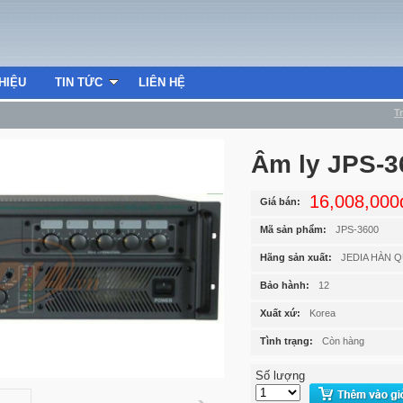
THIỆU
TIN TỨC
LIÊN HỆ
T
Âm ly JPS-3
16,008,000
Giá bán:
Mã sản phẩm:
JPS-3600
Hãng sản xuất:
JEDIA HÀN 
Bảo hành:
12
Xuất xứ:
Korea
Tình trạng:
Còn hàng
Số lượng