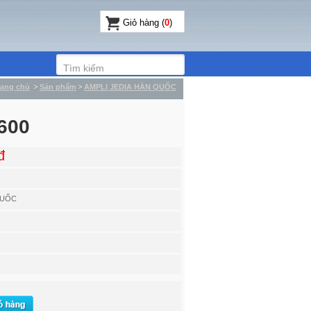
Giỏ hàng (
0
)
rang chủ
Sản phẩm
AMPLI JEDIA HÀN QUỐC
600
đ
QUỐC